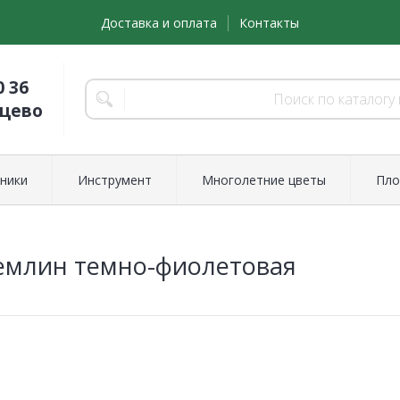
Доставка и оплата
Контакты
0 36
нцево
ники
Инструмент
Многолетние цветы
Пло
емлин темно-фиолетовая