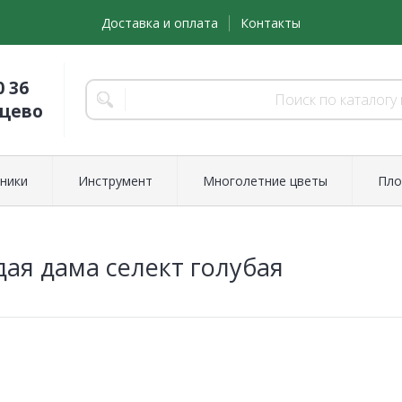
Доставка и оплата
Контакты
0 36
нцево
ники
Инструмент
Многолетние цветы
Пло
дая дама селект голубая