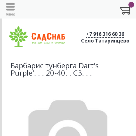
+7 916 316 60 36
Село Татаринцево
Барбарис тунберга Dart's
Purple'. . . 20-40. . С3. . .