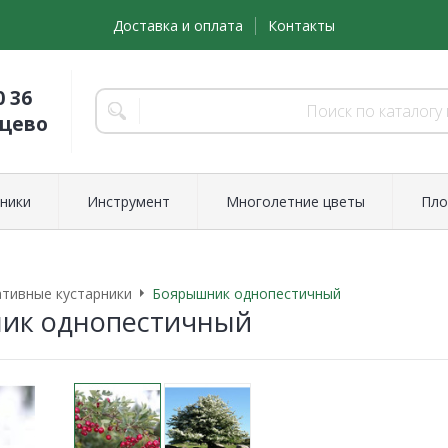
Доставка и оплата
Контакты
0 36
нцево
ники
Инструмент
Многолетние цветы
Пло
тивные кустарники
Боярышник однопестичный
ик однопестичный