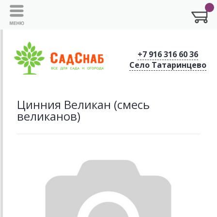
+7 916 316 60 36
Село Татаринцево
Цинния Великан (смесь
великанов)