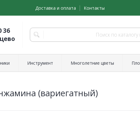
Доставка и оплата
Контакты
0 36
нцево
ники
Инструмент
Многолетние цветы
Пло
нжамина (вариегатный)