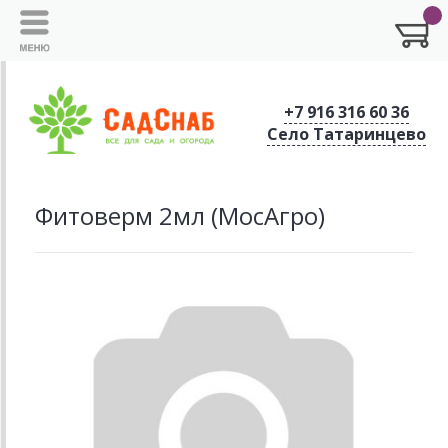
+7 916 316 60 36
Село Татаринцево
Фитоверм 2мл (МосАгро)