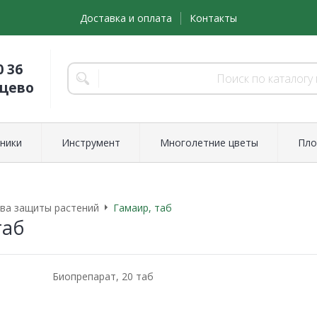
Доставка и оплата
Контакты
0 36
нцево
ники
Инструмент
Многолетние цветы
Пло
ва защиты растений
Гамаир, таб
таб
Биопрепарат, 20 таб