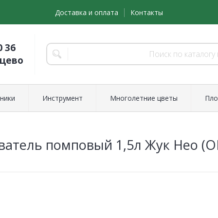
Доставка и оплата
Контакты
0 36
нцево
ники
Инструмент
Многолетние цветы
Пло
атель помповый 1,5л Жук Нео (ОП