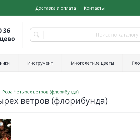
Доставка и оплата
Контакты
0 36
нцево
ники
Инструмент
Многолетние цветы
Пло
Роза Четырех ветров (флорибунда)
ырех ветров (флорибунда)