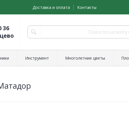
Доставка и оплата
Контакты
0 36
нцево
ники
Инструмент
Многолетние цветы
Пло
Матадор