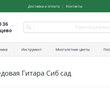
Доставка и оплата
Контакты
0 36
нцево
ники
Инструмент
Многолетние цветы
Пло
довая Гитара Сиб сад